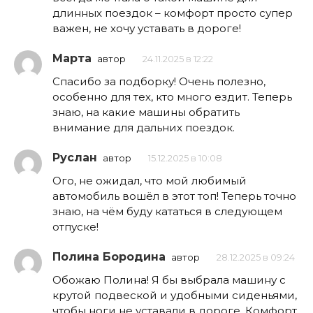
длинных поездок – комфорт просто супер
важен, не хочу уставать в дороге!
Марта
автор
24.11.2025 в 12:22
Спасибо за подборку! Очень полезно,
особенно для тех, кто много ездит. Теперь
знаю, на какие машины обратить
внимание для дальних поездок.
Руслан
автор
15.12.2025 в 10:08
Ого, не ожидал, что мой любимый
автомобиль вошёл в этот топ! Теперь точно
знаю, на чём буду кататься в следующем
отпуске!
Полина Бородина
автор
28.12.2025 в 09:24
Обожаю Полина! Я бы выбрала машину с
крутой подвеской и удобными сиденьями,
чтобы ноги не уставали в дороге. Комфорт