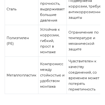
Подвержена
прочность,
коррозии, требует
Сталь
выдерживает
антикоррозионной
большие
защиты
давления
Устойчив к
Ограничение по
коррозии,
Полиэтилен
температуре и
гибкий,
(PE)
механической
прост в
защите
монтаже
Чувствителен к
Компромисс
качеству
между
соединений, со
Металлопластик
стойкостью и
временем может
удобством
потерять
монтажа
герметичность