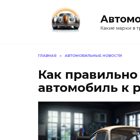
Перейти
к
Автомо
содержанию
Какие марки в т
ГЛАВНАЯ
»
АВТОМОБИЛЬНЫЕ НОВОСТИ
Как правильно
автомобиль к 