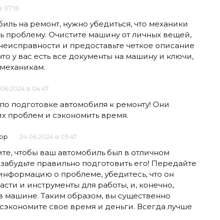
в 07:16
биль на ремонт, нужно убедиться, что механики
ь проблему. Очистите машину от личных вещей,
еисправности и предоставьте четкое описание
то у вас есть все документы на машину и ключи,
 механикам.
.06.2024 в 04:47
по подготовке автомобиля к ремонту! Они
х проблем и сэкономить время.
ор
24.06.2024 в 05:47
тите, чтобы ваш автомобиль был в отличном
 забудьте правильно подготовить его! Передайте
нформацию о проблеме, убедитесь, что он
сти и инструменты для работы, и, конечно,
в машине. Таким образом, вы существенно
сэкономите свое время и деньги. Всегда лучше