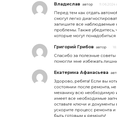
Владислав
автор
11.06.2024 
Перед тем как отдать автомо
смогут легко диагностироват
запишите все наблюдаемые н
проблемы. Также убедитесь, ч
которые могут понадобиться
Григорий Грибов
автор
18
Спасибо за полезные советы 
помогли мне избежать лишни
Екатерина Афанасьева
авт
Здорово, ребята! Если вы хо
состоянии после ремонта, не
механику всю необходимую и
имеет все необходимые запча
оставьте ключи и документы 
ускорите процесс ремонта и 
быть готовым к ремонту!