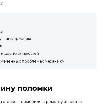
у.
ки
мую информацию
ь
 и других жидкостей
амеченных проблемах механику
чину поломки
отовке автомобиля к ремонту является