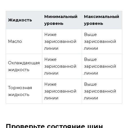
Минимальный
Максимальный
Жидкость
уровень
уровень
Ниже
Выше
Масло
зарисованной
зарисованной
линии
линии
Ниже
Выше
Охлаждающая
зарисованной
зарисованной
жидкость
линии
линии
Ниже
Выше
Тормозная
зарисованной
зарисованной
жидкость
линии
линии
Проверьте состояние шин