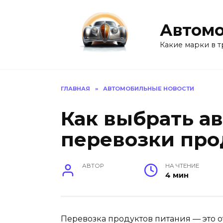
Перейти
к
Автомо
содержанию
Какие марки в т
ГЛАВНАЯ
»
АВТОМОБИЛЬНЫЕ НОВОСТИ
Как выбрать а
перевозки про
АВТОР
НА ЧТЕНИЕ
4 мин
Перевозка продуктов питания — это о