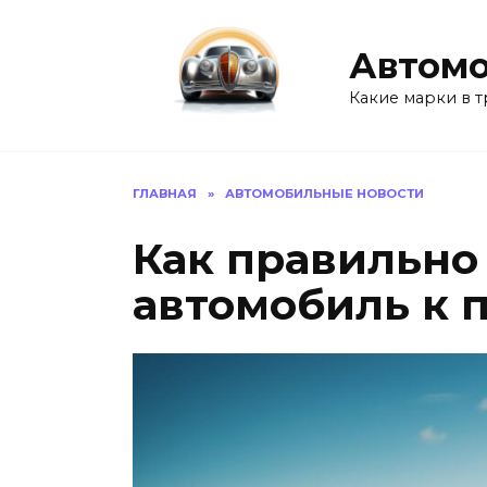
Перейти
к
Автомо
содержанию
Какие марки в т
ГЛАВНАЯ
»
АВТОМОБИЛЬНЫЕ НОВОСТИ
Как правильно
автомобиль к 