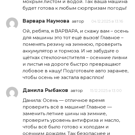
мокрым листом и водой. Так ваша машина
будет готова к любым сюрпризам погоды!
Варвара Наумова
автор
04.12.2025 в 13:16
Ой, ребята, я ВАРВАРА, и скажу вам – осень
для машины это тот ещё вызов! Главное –
поменять резину на зимнюю, проверить
аккумулятор и тормоза. И не забудьте о
щётках стеклоочистителя – осенние ливни
и листья на дороге быстро превращают
лобовое в кашу! Подготовьте авто заранее,
чтобы осень не застала врасплох!
Данила Рыбаков
автор
15.12.2025 в 13:00
Данила: Осень — отличное время
проверить всё в машине! Главное —
заменить летние шины на зимние,
проверить уровень антифриза и масло,
чтобы всё было готово к холодам и
осенним дождям. Так безопаснее и